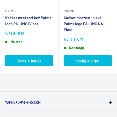
PALMS
PALMS
Kačket mrežasti bež Palms
Kačket mrežasti plavi
logo PA-HMC IV bež
Palms logo PA-HMC NA
Plavi
Akcijska
57.00 KM
cijena
Akcijska
57.00 KM
Na stanju
cijena
Na stanju
Dodaj u korpu
Dodaj u korpu
TAKKURU-FISHING.COM
Dobro došao na "TAKKURU", online prodavnicu opreme za