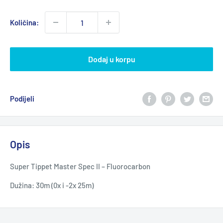
cijena
Količina:
Dodaj u korpu
Podijeli
Opis
Super Tippet Master Spec II – Fluorocarbon
Dužina: 30m (0x i -2x 25m)